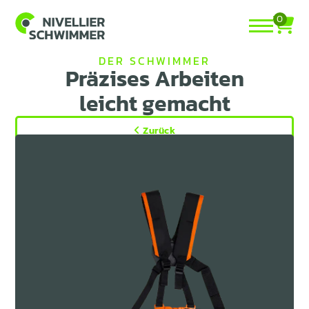
0
DER SCHWIMMER
Präzises Arbeiten
leicht gemacht
Zurück

Netto
Brutto