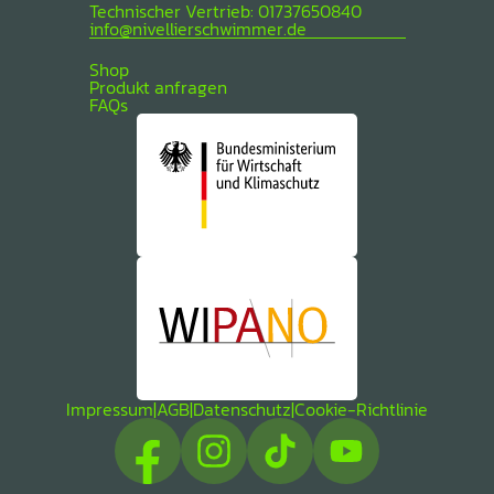
Technischer Vertrieb: 01737650840
info@nivellierschwimmer.de
Shop
Produkt anfragen
FAQs
Impressum
|
AGB
|
Datenschutz
|
Cookie-Richtlinie