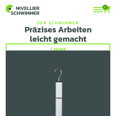
0
DER SCHWIMMER
Präzises Arbeiten
leicht gemacht
Zurück

Netto
Brutto